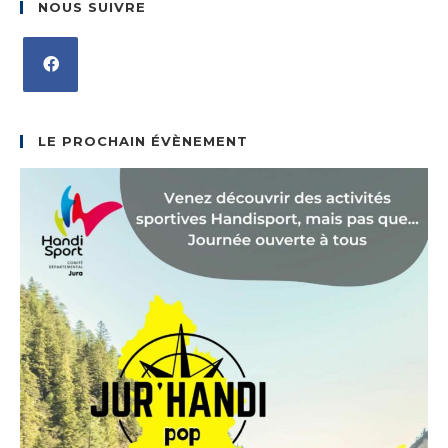
NOUS SUIVRE
S’ouvre
dans
LE PROCHAIN ÉVÈNEMENT
un
nouvel
onglet