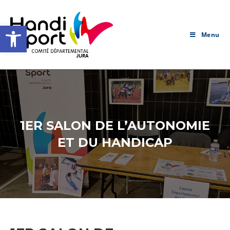
Skip
to
Ouvrir la barre d’outils
content
Menu
1ER SALON DE L’AUTONOMIE
ET DU HANDICAP