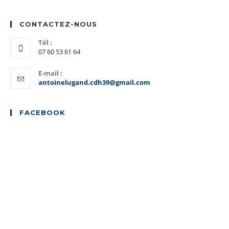
CONTACTEZ-NOUS
Tél :
07 60 53 61 64
E-mail :
S’ouvre
antoinelugand.cdh39@gmail.com
dans
votre
application
FACEBOOK