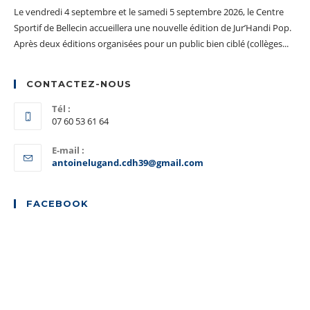
Le vendredi 4 septembre et le samedi 5 septembre 2026, le Centre
Sportif de Bellecin accueillera une nouvelle édition de Jur’Handi Pop.
Après deux éditions organisées pour un public bien ciblé (collèges...
CONTACTEZ-NOUS
Tél :
07 60 53 61 64
E-mail :
S’ouvre
antoinelugand.cdh39@gmail.com
dans
votre
application
FACEBOOK