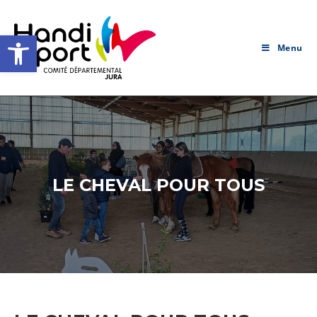
Skip
to
Ouvrir la barre d’outils
content
Menu
LE CHEVAL POUR TOUS