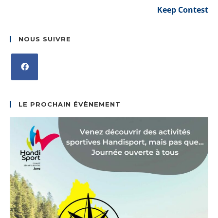
Keep Contest
NOUS SUIVRE
S’ouvre
dans
LE PROCHAIN ÉVÈNEMENT
un
nouvel
onglet