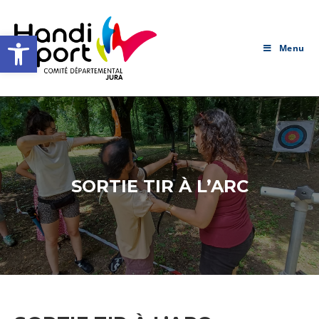
Skip
to
Ouvrir la barre d’outils
content
Menu
SORTIE TIR À L’ARC