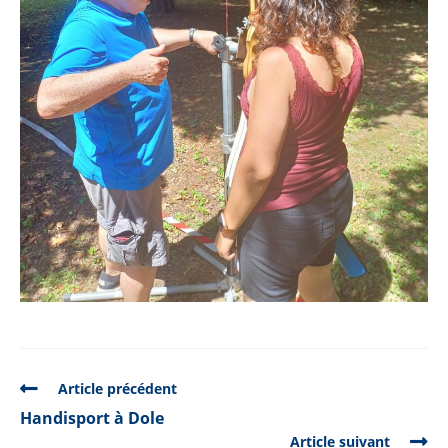
READ
Article précédent
MORE
Handisport à Dole
ARTICLES
Article suivant