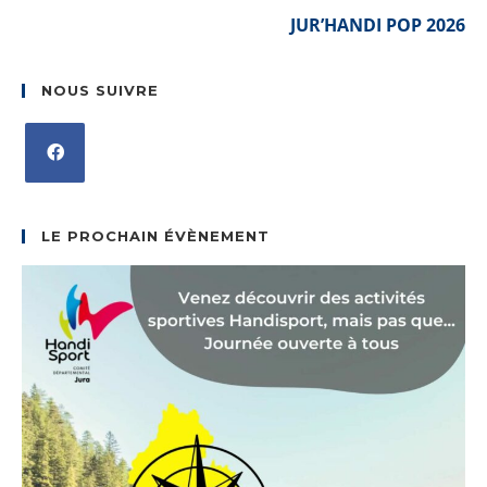
JUR’HANDI POP 2026
NOUS SUIVRE
S’ouvre
dans
LE PROCHAIN ÉVÈNEMENT
un
nouvel
onglet