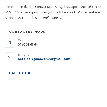
Présentation du club Contact Mail : sire.gilles@laposte.net Tél : 06 88
84 66 44 Site : www.juradoloiscyclisme.fr Facebook : Voir le facebook
Adresse : 27 rue de la Sous-Préfecture -...
CONTACTEZ-NOUS
Tél :
07 60 53 61 64
E-mail :
S’ouvre
antoinelugand.cdh39@gmail.com
dans
votre
application
FACEBOOK