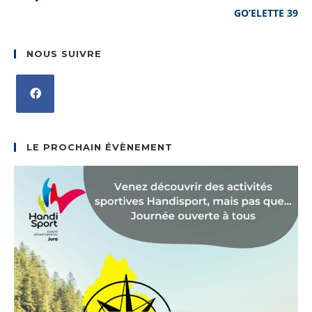
GO’ELETTE 39
NOUS SUIVRE
S’ouvre
dans
LE PROCHAIN ÉVÈNEMENT
un
nouvel
onglet