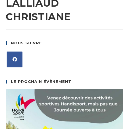
LALLIAUD
CHRISTIANE
NOUS SUIVRE
S’ouvre
dans
LE PROCHAIN ÉVÈNEMENT
un
nouvel
onglet