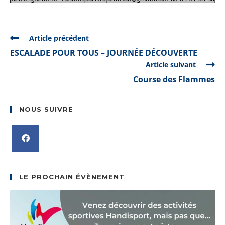
READ
Article précédent
MORE
ESCALADE POUR TOUS – JOURNÉE DÉCOUVERTE
ARTICLES
Article suivant
Course des Flammes
NOUS SUIVRE
S’ouvre
dans
LE PROCHAIN ÉVÈNEMENT
un
nouvel
onglet